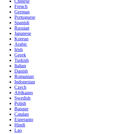
Chinese
French
German
Portuguese
Spanish
Russian
Japanese
Korean
Arabic
Irish
Greek
Turkish
Italian
Danish
Romanian
Indonesian
Czech
Afrikaans
Swedish
Polish
Basque
Catalan
Esperanto
Hindi
Lao