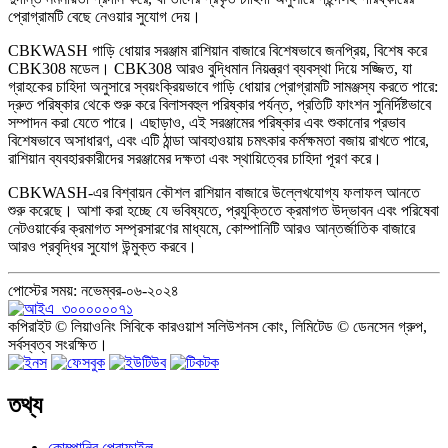
প্রোগ্রামটি বেছে নেওয়ার সুযোগ দেয়।
CBKWASH গাড়ি ধোয়ার সরঞ্জাম রাশিয়ান বাজারে বিশেষভাবে জনপ্রিয়, বিশেষ করে
CBK308 মডেল। CBK308 আরও বুদ্ধিমান নিয়ন্ত্রণ ব্যবস্থা দিয়ে সজ্জিত, যা
গ্রাহকের চাহিদা অনুসারে স্বয়ংক্রিয়ভাবে গাড়ি ধোয়ার প্রোগ্রামটি সামঞ্জস্য করতে পারে:
দ্রুত পরিষ্কার থেকে শুরু করে বিলাসবহুল পরিষ্কার পর্যন্ত, প্রতিটি ফাংশন সুনির্দিষ্টভাবে
সম্পাদন করা যেতে পারে। এছাড়াও, এই সরঞ্জামের পরিষ্কার এবং শুকানোর প্রভাব
বিশেষভাবে অসাধারণ, এবং এটি ঠান্ডা আবহাওয়ায় চমৎকার কর্মক্ষমতা বজায় রাখতে পারে,
রাশিয়ান ব্যবহারকারীদের সরঞ্জামের দক্ষতা এবং স্থায়িত্বের চাহিদা পূরণ করে।
CBKWASH-এর বিশ্বায়ন কৌশল রাশিয়ান বাজারে উল্লেখযোগ্য ফলাফল আনতে
শুরু করেছে। আশা করা হচ্ছে যে ভবিষ্যতে, প্রযুক্তিতে ক্রমাগত উদ্ভাবন এবং পরিষেবা
নেটওয়ার্কের ক্রমাগত সম্প্রসারণের মাধ্যমে, কোম্পানিটি আরও আন্তর্জাতিক বাজারে
আরও প্রবৃদ্ধির সুযোগ উন্মুক্ত করবে।
পোস্টের সময়: নভেম্বর-০৬-২০২৪
কপিরাইট © লিয়াওনিং সিবিকে কারওয়াশ সলিউশনস কোং, লিমিটেড © ডেনসেন গ্রুপ,
সর্বস্বত্ব সংরক্ষিত।
তথ্য
কোম্পানির প্রোফাইল