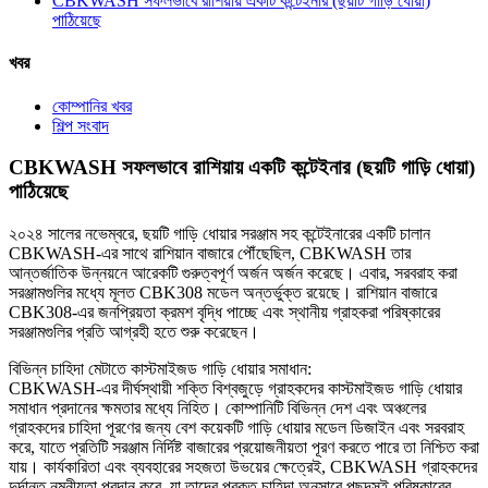
CBKWASH সফলভাবে রাশিয়ায় একটি কন্টেইনার (ছয়টি গাড়ি ধোয়া)
পাঠিয়েছে
খবর
কোম্পানির খবর
শিল্প সংবাদ
CBKWASH সফলভাবে রাশিয়ায় একটি কন্টেইনার (ছয়টি গাড়ি ধোয়া)
পাঠিয়েছে
২০২৪ সালের নভেম্বরে, ছয়টি গাড়ি ধোয়ার সরঞ্জাম সহ কন্টেইনারের একটি চালান
CBKWASH-এর সাথে রাশিয়ান বাজারে পৌঁছেছিল, CBKWASH তার
আন্তর্জাতিক উন্নয়নে আরেকটি গুরুত্বপূর্ণ অর্জন অর্জন করেছে। এবার, সরবরাহ করা
সরঞ্জামগুলির মধ্যে মূলত CBK308 মডেল অন্তর্ভুক্ত রয়েছে। রাশিয়ান বাজারে
CBK308-এর জনপ্রিয়তা ক্রমশ বৃদ্ধি পাচ্ছে এবং স্থানীয় গ্রাহকরা পরিষ্কারের
সরঞ্জামগুলির প্রতি আগ্রহী হতে শুরু করেছেন।
বিভিন্ন চাহিদা মেটাতে কাস্টমাইজড গাড়ি ধোয়ার সমাধান:
CBKWASH-এর দীর্ঘস্থায়ী শক্তি বিশ্বজুড়ে গ্রাহকদের কাস্টমাইজড গাড়ি ধোয়ার
সমাধান প্রদানের ক্ষমতার মধ্যে নিহিত। কোম্পানিটি বিভিন্ন দেশ এবং অঞ্চলের
গ্রাহকদের চাহিদা পূরণের জন্য বেশ কয়েকটি গাড়ি ধোয়ার মডেল ডিজাইন এবং সরবরাহ
করে, যাতে প্রতিটি সরঞ্জাম নির্দিষ্ট বাজারের প্রয়োজনীয়তা পূরণ করতে পারে তা নিশ্চিত করা
যায়। কার্যকারিতা এবং ব্যবহারের সহজতা উভয়ের ক্ষেত্রেই, CBKWASH গ্রাহকদের
দুর্দান্ত নমনীয়তা প্রদান করে, যা তাদের প্রকৃত চাহিদা অনুসারে পছন্দসই পরিষ্কারের