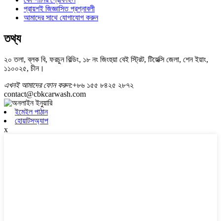
প্রায়শই জিজ্ঞাসিত প্রশ্নাবলী
আমাদের সাথে যোগাযোগ করুন
তথ্য
২০ তলা, ব্লক বি, ফরচুন বিল্ডিং, ১৮ নং জিংহুয়া বেই স্ট্রিট, টিয়েক্সি জেলা, শেন ইয়াং,
১১০০২৫, চীন।
এখনই আমাদের ফোন করুন:
+৮৬ ১৫৫ ৮৪২৫ ২৮৭২
contact@cbkcarwash.com
ইমেইল পাঠান
হোয়াটসঅ্যাপ
x