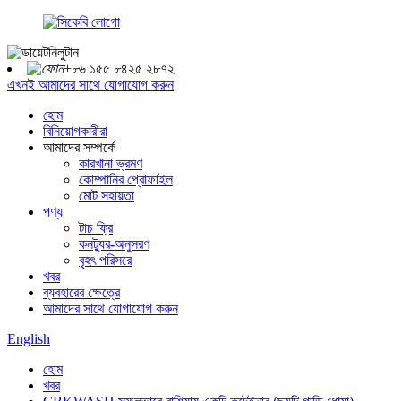
+৮৬ ১৫৫ ৮৪২৫ ২৮৭২
এখনই আমাদের সাথে যোগাযোগ করুন
হোম
বিনিয়োগকারীরা
আমাদের সম্পর্কে
কারখানা ভ্রমণ
কোম্পানির প্রোফাইল
মোট সহায়তা
পণ্য
টাচ ফ্রি
কনট্যুর-অনুসরণ
বৃহৎ পরিসরে
খবর
ব্যবহারের ক্ষেত্রে
আমাদের সাথে যোগাযোগ করুন
English
হোম
খবর