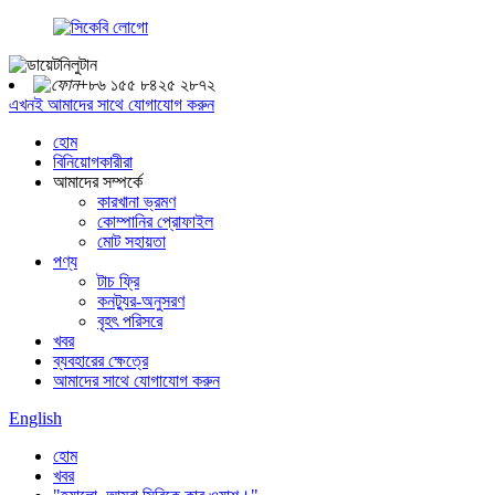
+৮৬ ১৫৫ ৮৪২৫ ২৮৭২
এখনই আমাদের সাথে যোগাযোগ করুন
হোম
বিনিয়োগকারীরা
আমাদের সম্পর্কে
কারখানা ভ্রমণ
কোম্পানির প্রোফাইল
মোট সহায়তা
পণ্য
টাচ ফ্রি
কনট্যুর-অনুসরণ
বৃহৎ পরিসরে
খবর
ব্যবহারের ক্ষেত্রে
আমাদের সাথে যোগাযোগ করুন
English
হোম
খবর