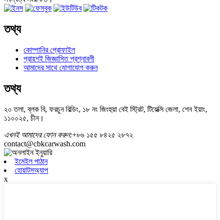
তথ্য
কোম্পানির প্রোফাইল
প্রায়শই জিজ্ঞাসিত প্রশ্নাবলী
আমাদের সাথে যোগাযোগ করুন
তথ্য
২০ তলা, ব্লক বি, ফরচুন বিল্ডিং, ১৮ নং জিংহুয়া বেই স্ট্রিট, টিয়েক্সি জেলা, শেন ইয়াং,
১১০০২৫, চীন।
এখনই আমাদের ফোন করুন:
+৮৬ ১৫৫ ৮৪২৫ ২৮৭২
contact@cbkcarwash.com
ইমেইল পাঠান
হোয়াটসঅ্যাপ
x