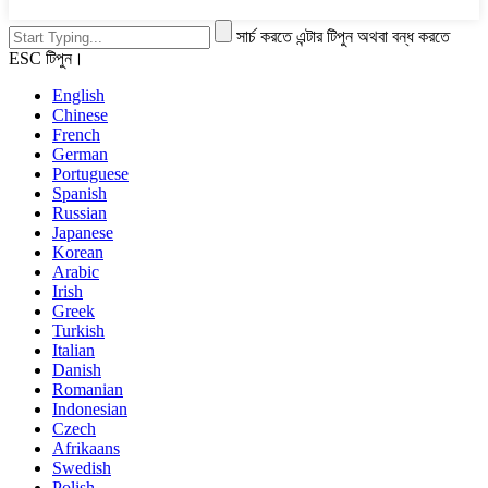
সার্চ করতে এন্টার টিপুন অথবা বন্ধ করতে
ESC টিপুন।
English
Chinese
French
German
Portuguese
Spanish
Russian
Japanese
Korean
Arabic
Irish
Greek
Turkish
Italian
Danish
Romanian
Indonesian
Czech
Afrikaans
Swedish
Polish