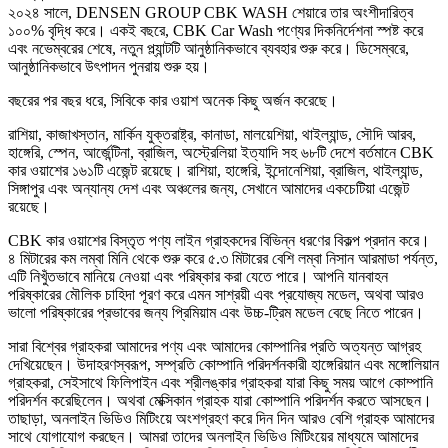
২০২৪ সালে, DENSEN GROUP CBK WASH শেয়ারে তার অংশীদারিত্ব
১০০% বৃদ্ধি করে। একই বছরে, CBK Car Wash পণ্যের দিকনির্দেশনা স্পষ্ট করে
এবং নভেম্বরের শেষে, নতুন প্ল্যান্টটি আনুষ্ঠানিকভাবে ব্যবহার শুরু করে। ডিসেম্বরে,
আনুষ্ঠানিকভাবে উৎপাদন পুনরায় শুরু হয়।
বছরের পর বছর ধরে, সিবিকে কার ওয়াশ অনেক কিছু অর্জন করেছে।
রাশিয়া, কাজাখস্তান, মার্কিন যুক্তরাষ্ট্র, কানাডা, মালয়েশিয়া, থাইল্যান্ড, সৌদি আরব,
হাঙ্গেরি, স্পেন, আর্জেন্টিনা, ব্রাজিল, অস্ট্রেলিয়া ইত্যাদি সহ ৬৮টি দেশে বর্তমানে CBK
কার ওয়াশের ১৬১টি এজেন্ট রয়েছে। রাশিয়া, হাঙ্গেরি, ইন্দোনেশিয়া, ব্রাজিল, থাইল্যান্ড,
সিঙ্গাপুর এবং অন্যান্য দেশ এবং অঞ্চলের জন্য, সেখানে আমাদের একচেটিয়া এজেন্ট
রয়েছে।
CBK কার ওয়াশের বিস্তৃত পণ্য লাইন গ্রাহকদের বিভিন্ন ধরণের বিকল্প প্রদান করে।
৪ মিটারের কম লম্বা মিনি থেকে শুরু করে ৫.৩ মিটারের বেশি লম্বা নিসান আরমাডা পর্যন্ত,
এটি নিখুঁতভাবে মানিয়ে নেওয়া এবং পরিষ্কার করা যেতে পারে। আপনি যানবাহন
পরিষ্কারের মৌলিক চাহিদা পূরণ করে এমন সাশ্রয়ী এবং প্রযোজ্য মডেল, অথবা আরও
ভালো পরিষ্কারের প্রভাবের জন্য প্রিমিয়াম এবং উচ্চ-ট্রিম মডেল বেছে নিতে পারেন।
সারা বিশ্বের গ্রাহকরা আমাদের পণ্য এবং আমাদের কোম্পানির প্রতি অত্যন্ত আগ্রহ
দেখিয়েছেন। উদাহরণস্বরূপ, সম্প্রতি কোম্পানি পরিদর্শনকারী হাঙ্গেরিয়ান এবং মঙ্গোলিয়ান
গ্রাহকরা, সেইসাথে ফিলিপাইন এবং শ্রীলঙ্কার গ্রাহকরা যারা কিছু সময় আগে কোম্পানি
পরিদর্শন করেছিলেন। অথবা মেক্সিকান গ্রাহক যারা কোম্পানি পরিদর্শন করতে আসছেন।
তাছাড়া, অনলাইন ভিডিও মিটিংয়ে অংশগ্রহণ করে দিন দিন আরও বেশি গ্রাহক আমাদের
সাথে যোগাযোগ করছেন। আমরা তাদের অনলাইন ভিডিও মিটিংয়ের মাধ্যমে আমাদের