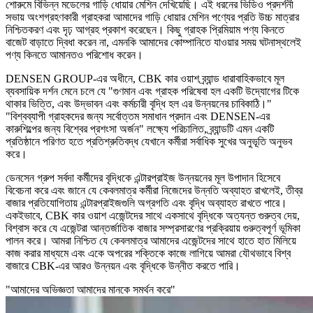
শোরুমে বিভিন্ন মডেলের গাড়ি ধোয়ার মেশিন দেখিয়েছি। এই ধরনের ভিডিও প্রদর্শনী
সভায় অংশগ্রহণকারী গ্রাহকরা আমাদের গাড়ি ধোয়ার মেশিন পণ্যের প্রতি উচ্চ মাত্রার
নিশ্চিতকরণ এবং দৃঢ় আগ্রহ প্রকাশ করেছেন। কিছু গ্রাহক প্রিমিয়াম পণ্য কিনতে
বাজেট বাড়াতে দ্বিধা করেন না, এমনকি আমাদের কোম্পানিতে যাওয়ার সময় ঘটনাস্থলেই
পণ্য কিনতে আমানতও পরিশোধ করেন।
DENSEN GROUP-এর অধীনে, CBK কার ওয়াশ ব্র্যান্ড ধারাবাহিকভাবে মূল
ব্যবসায়িক দর্শন মেনে চলে যে "গুণমান এবং গ্রাহক পরিষেবা হল একটি উদ্যোগের টিকে
থাকার ভিত্তি, এবং উদ্ভাবন এবং কর্মচারী বৃদ্ধি হল এর উন্নয়নের চাবিকাঠি।"
"বিশ্বব্যাপী গ্রাহকদের জন্য সর্বোত্তম সমাধান প্রদান এবং DENSEN-এর
কারুশিল্পের জন্য বিশ্বের প্রশংসা অর্জন" লক্ষ্যে পরিচালিত, ব্র্যান্ডটি এমন একটি
প্রতিষ্ঠানে পরিণত হতে প্রতিশ্রুতিবদ্ধ যেখানে কর্মীরা সর্বাধিক সুখের অনুভূতি অনুভব
করে।
ডেনসেন গ্রুপ সর্বদা কর্মীদের বৃদ্ধিকে এন্টারপ্রাইজ উন্নয়নের মূল উপাদান হিসেবে
বিবেচনা করে এবং জানে যে কেবলমাত্র কর্মীরা নিজেদের উন্নতি অব্যাহত রাখলেই, তীব্র
বাজার প্রতিযোগিতায় এন্টারপ্রাইজগুলি অগ্রগতি এবং বৃদ্ধি অব্যাহত রাখতে পারে।
একইভাবে, CBK কার ওয়াশ এজেন্টদের সাথে একসাথে বৃদ্ধিকে অত্যন্ত গুরুত্ব দেয়,
বিশ্বাস করে যে এজেন্টরা আন্তর্জাতিক বাজার সম্প্রসারণের প্রক্রিয়ায় গুরুত্বপূর্ণ ভূমিকা
পালন করে। আমরা নিশ্চিত যে কেবলমাত্র আমাদের এজেন্টদের সাথে হাতে হাত মিলিয়ে
কাজ করার মাধ্যমে এবং একে অপরের শক্তিকে কাজে লাগিয়ে আমরা যৌথভাবে বিশ্ব
বাজারে CBK-এর আরও উন্নয়ন এবং বৃদ্ধিকে উন্নীত করতে পারি।
"আমাদের অভিজ্ঞতা আমাদের মানকে সমর্থন করে"