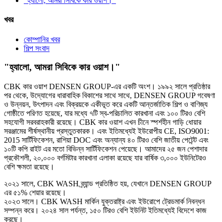
"হ্যালো, আমরা সিবিকে কার ওয়াশ।"
খবর
কোম্পানির খবর
শিল্প সংবাদ
"হ্যালো, আমরা সিবিকে কার ওয়াশ।"
CBK কার ওয়াশ DENSEN GROUP-এর একটি অংশ। ১৯৯২ সালে প্রতিষ্ঠার
পর থেকে, উদ্যোগের ধারাবাহিক বিকাশের সাথে সাথে, DENSEN GROUP গবেষণা
ও উন্নয়ন, উৎপাদন এবং বিক্রয়কে একীভূত করে একটি আন্তর্জাতিক শিল্প ও বাণিজ্য
গোষ্ঠীতে পরিণত হয়েছে, যার মধ্যে ৭টি স্ব-পরিচালিত কারখানা এবং ১০০ টিরও বেশি
সহযোগী সরবরাহকারী রয়েছে। CBK কার ওয়াশ এখন চীনে স্পর্শহীন গাড়ি ধোয়ার
সরঞ্জামের শীর্ষস্থানীয় প্রস্তুতকারক। এবং ইতিমধ্যেই ইউরোপীয় CE, ISO9001:
2015 সার্টিফিকেশন, রাশিয়া DOC এবং অন্যান্য ৪০ টিরও বেশি জাতীয় পেটেন্ট এবং
১০টি কপি রাইট এর মতো বিভিন্ন সার্টিফিকেশন পেয়েছে। আমাদের ২৫ জন পেশাদার
প্রকৌশলী, ২০,০০০ বর্গমিটার কারখানা এলাকা রয়েছে যার বার্ষিক ৩,০০০ ইউনিটেরও
বেশি ক্ষমতা রয়েছে।
২০২১ সালে, CBK WASH ব্র্যান্ড প্রতিষ্ঠিত হয়, যেখানে DENSEN GROUP
এর ৫১% শেয়ার রয়েছে।
২০২৩ সালে। CBK WASH মার্কিন যুক্তরাষ্ট্র এবং ইউরোপে ট্রেডমার্ক নিবন্ধন
সম্পন্ন করে। ২০২৪ সাল পর্যন্ত, ১৫০ টিরও বেশি ইউনিট ইতিমধ্যেই বিদেশে কাজ
করছে।