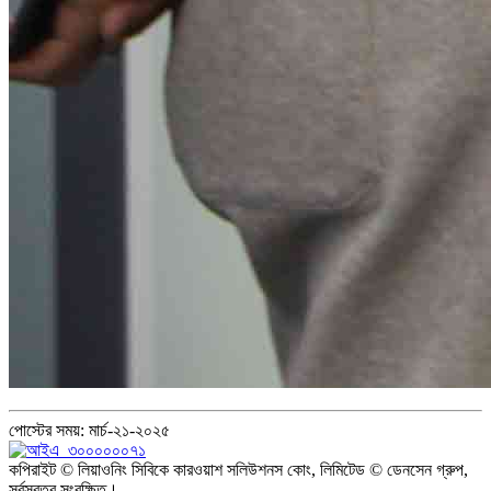
পোস্টের সময়: মার্চ-২১-২০২৫
কপিরাইট © লিয়াওনিং সিবিকে কারওয়াশ সলিউশনস কোং, লিমিটেড © ডেনসেন গ্রুপ,
সর্বস্বত্ব সংরক্ষিত।