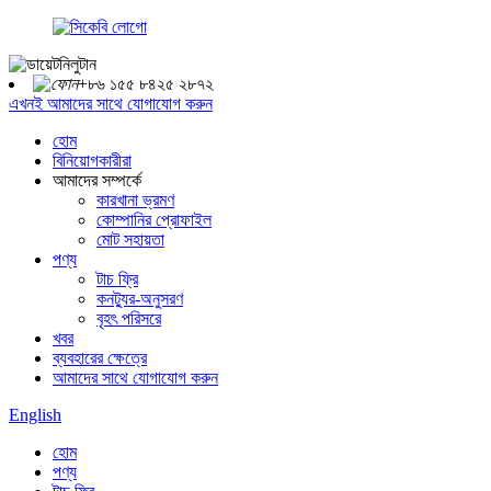
+৮৬ ১৫৫ ৮৪২৫ ২৮৭২
এখনই আমাদের সাথে যোগাযোগ করুন
হোম
বিনিয়োগকারীরা
আমাদের সম্পর্কে
কারখানা ভ্রমণ
কোম্পানির প্রোফাইল
মোট সহায়তা
পণ্য
টাচ ফ্রি
কনট্যুর-অনুসরণ
বৃহৎ পরিসরে
খবর
ব্যবহারের ক্ষেত্রে
আমাদের সাথে যোগাযোগ করুন
English
হোম
পণ্য