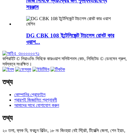
ডিজি সিবিকে স্বয়ংক্রিয় জল পুনর্ব্যবহারযোগ্য
সরঞ্জাম
DG CBK 108 ইন্টেলিজেন্ট টাচলেস রোবট কার
ওয়াশ...
কপিরাইট © লিয়াওনিং সিবিকে কারওয়াশ সলিউশনস কোং, লিমিটেড © ডেনসেন গ্রুপ,
সর্বস্বত্ব সংরক্ষিত।
তথ্য
কোম্পানির প্রোফাইল
প্রায়শই জিজ্ঞাসিত প্রশ্নাবলী
আমাদের সাথে যোগাযোগ করুন
তথ্য
২০ তলা, ব্লক বি, ফরচুন বিল্ডিং, ১৮ নং জিংহুয়া বেই স্ট্রিট, টিয়েক্সি জেলা, শেন ইয়াং,