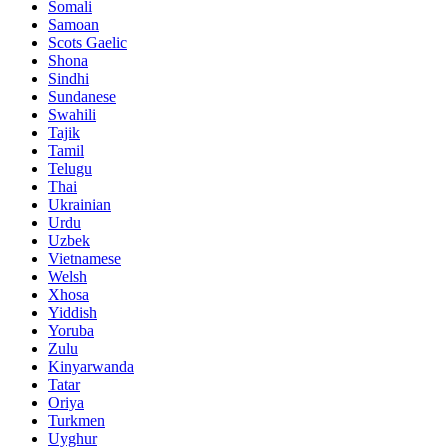
Somali
Samoan
Scots Gaelic
Shona
Sindhi
Sundanese
Swahili
Tajik
Tamil
Telugu
Thai
Ukrainian
Urdu
Uzbek
Vietnamese
Welsh
Xhosa
Yiddish
Yoruba
Zulu
Kinyarwanda
Tatar
Oriya
Turkmen
Uyghur