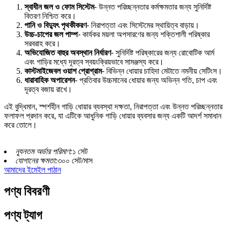
স্বাধীন জল ও ফোম সিস্টেম
- উন্নত পরিচ্ছন্নতার কর্মক্ষমতার জন্য সুনির্দিষ্ট
বিতরণ নিশ্চিত করে।
পানি ও বিদ্যুৎ পৃথকীকরণ
- নিরাপত্তা এবং সিস্টেমের স্থায়িত্ব বাড়ায়।
উচ্চ-চাপের জল পাম্প
- কার্যকর ময়লা অপসারণের জন্য শক্তিশালী পরিষ্কার
সরবরাহ করে।
অভিযোজিত বাহুর অবস্থান নির্ধারণ
- সুনির্দিষ্ট পরিষ্কারের জন্য রোবোটিক আর্ম
এবং গাড়ির মধ্যে দূরত্ব স্বয়ংক্রিয়ভাবে সামঞ্জস্য করে।
কাস্টমাইজেবল ওয়াশ প্রোগ্রাম
- বিভিন্ন ধোয়ার চাহিদা মেটাতে নমনীয় সেটিংস।
ধারাবাহিক অপারেশন
- প্রতিবার উচ্চমানের ধোয়ার জন্য অভিন্ন গতি, চাপ এবং
দূরত্ব বজায় রাখে।
এই বুদ্ধিমান, স্পর্শহীন গাড়ি ধোয়ার ব্যবস্থা দক্ষতা, নিরাপত্তা এবং উন্নত পরিচ্ছন্নতার
ফলাফল প্রদান করে, যা এটিকে আধুনিক গাড়ি ধোয়ার ব্যবসার জন্য একটি আদর্শ সমাধান
করে তোলে।
ন্যূনতম অর্ডার পরিমাণ:
১ সেট
যোগানের ক্ষমতা:
৩০০ সেট/মাস
আমাদের ইমেইল পাঠান
পণ্য বিবরণী
পণ্য ট্যাগ