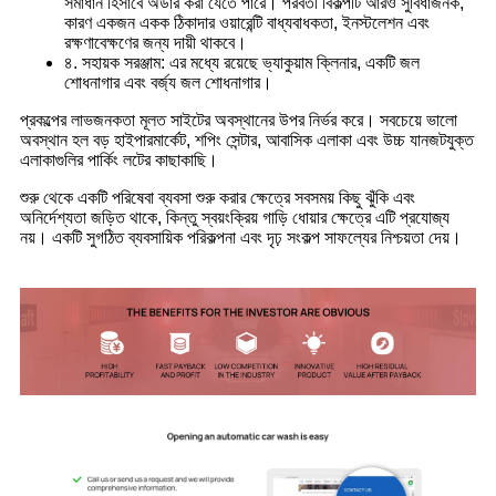
সমাধান হিসাবে অর্ডার করা যেতে পারে। পরবর্তী বিকল্পটি আরও সুবিধাজনক,
কারণ একজন একক ঠিকাদার ওয়ারেন্টি বাধ্যবাধকতা, ইনস্টলেশন এবং
রক্ষণাবেক্ষণের জন্য দায়ী থাকবে।
৪. সহায়ক সরঞ্জাম: এর মধ্যে রয়েছে ভ্যাকুয়াম ক্লিনার, একটি জল
শোধনাগার এবং বর্জ্য জল শোধনাগার।
প্রকল্পের লাভজনকতা মূলত সাইটের অবস্থানের উপর নির্ভর করে। সবচেয়ে ভালো
অবস্থান হল বড় হাইপারমার্কেট, শপিং সেন্টার, আবাসিক এলাকা এবং উচ্চ যানজটযুক্ত
এলাকাগুলির পার্কিং লটের কাছাকাছি।
শুরু থেকে একটি পরিষেবা ব্যবসা শুরু করার ক্ষেত্রে সবসময় কিছু ঝুঁকি এবং
অনির্দেশ্যতা জড়িত থাকে, কিন্তু স্বয়ংক্রিয় গাড়ি ধোয়ার ক্ষেত্রে এটি প্রযোজ্য
নয়। একটি সুগঠিত ব্যবসায়িক পরিকল্পনা এবং দৃঢ় সংকল্প সাফল্যের নিশ্চয়তা দেয়।