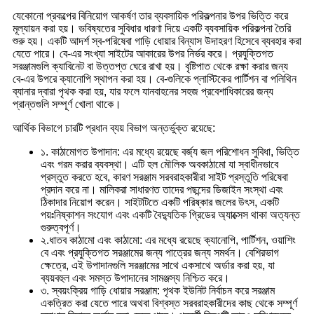
যেকোনো প্রকল্পের বিনিয়োগ আকর্ষণ তার ব্যবসায়িক পরিকল্পনার উপর ভিত্তি করে
মূল্যায়ন করা হয়। ভবিষ্যতের সুবিধার ধারণা দিয়ে একটি ব্যবসায়িক পরিকল্পনা তৈরি
শুরু হয়। একটি আদর্শ স্ব-পরিষেবা গাড়ি ধোয়ার বিন্যাস উদাহরণ হিসেবে ব্যবহার করা
যেতে পারে। বে-এর সংখ্যা সাইটের আকারের উপর নির্ভর করে। প্রযুক্তিগত
সরঞ্জামগুলি ক্যাবিনেট বা উত্তপ্ত ঘেরে রাখা হয়। বৃষ্টিপাত থেকে রক্ষা করার জন্য
বে-এর উপরে ক্যানোপি স্থাপন করা হয়। বে-গুলিকে প্লাস্টিকের পার্টিশন বা পলিথিন
ব্যানার দ্বারা পৃথক করা হয়, যার ফলে যানবাহনের সহজ প্রবেশাধিকারের জন্য
প্রান্তগুলি সম্পূর্ণ খোলা থাকে।
আর্থিক বিভাগে চারটি প্রধান ব্যয় বিভাগ অন্তর্ভুক্ত রয়েছে:
১. কাঠামোগত উপাদান: এর মধ্যে রয়েছে বর্জ্য জল পরিশোধন সুবিধা, ভিত্তি
এবং গরম করার ব্যবস্থা। এটি হল মৌলিক অবকাঠামো যা স্বাধীনভাবে
প্রস্তুত করতে হবে, কারণ সরঞ্জাম সরবরাহকারীরা সাইট প্রস্তুতি পরিষেবা
প্রদান করে না। মালিকরা সাধারণত তাদের পছন্দের ডিজাইন সংস্থা এবং
ঠিকাদার নিয়োগ করেন। সাইটটিতে একটি পরিষ্কার জলের উৎস, একটি
পয়ঃনিষ্কাশন সংযোগ এবং একটি বৈদ্যুতিক গ্রিডের অ্যাক্সেস থাকা অত্যন্ত
গুরুত্বপূর্ণ।
২.ধাতব কাঠামো এবং কাঠামো: এর মধ্যে রয়েছে ক্যানোপি, পার্টিশন, ওয়াশিং
বে এবং প্রযুক্তিগত সরঞ্জামের জন্য পাত্রের জন্য সমর্থন। বেশিরভাগ
ক্ষেত্রে, এই উপাদানগুলি সরঞ্জামের সাথে একসাথে অর্ডার করা হয়, যা
ব্যয়বহুল এবং সমস্ত উপাদানের সামঞ্জস্য নিশ্চিত করে।
৩. স্বয়ংক্রিয় গাড়ি ধোয়ার সরঞ্জাম: পৃথক ইউনিট নির্বাচন করে সরঞ্জাম
একত্রিত করা যেতে পারে অথবা বিশ্বস্ত সরবরাহকারীদের কাছ থেকে সম্পূর্ণ