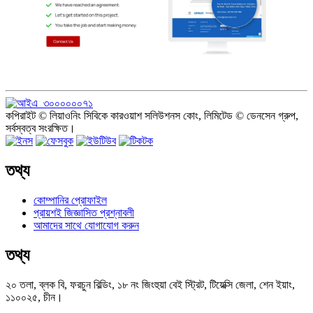
কপিরাইট © লিয়াওনিং সিবিকে কারওয়াশ সলিউশনস কোং, লিমিটেড © ডেনসেন গ্রুপ,
সর্বস্বত্ব সংরক্ষিত।
তথ্য
কোম্পানির প্রোফাইল
প্রায়শই জিজ্ঞাসিত প্রশ্নাবলী
আমাদের সাথে যোগাযোগ করুন
তথ্য
২০ তলা, ব্লক বি, ফরচুন বিল্ডিং, ১৮ নং জিংহুয়া বেই স্ট্রিট, টিয়েক্সি জেলা, শেন ইয়াং,
১১০০২৫, চীন।