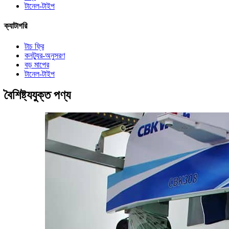
টানেল-টাইপ
ক্যাটাগরি
টাচ ফ্রি
কনট্যুর-অনুসরণ
বড় মাপের
টানেল-টাইপ
বৈশিষ্ট্যযুক্ত পণ্য