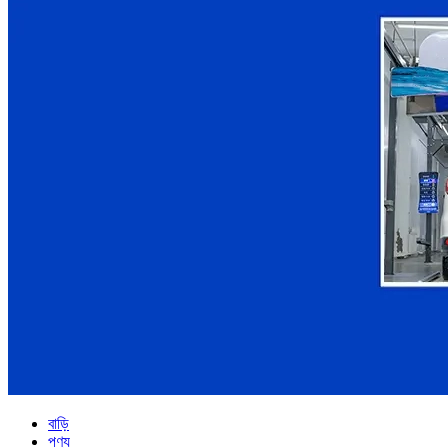
বাড়ি
পণ্য