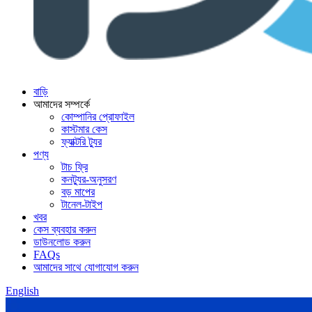
বাড়ি
আমাদের সম্পর্কে
কোম্পানির প্রোফাইল
কাস্টমার কেস
ফ্যাক্টরি ট্যুর
পণ্য
টাচ ফ্রি
কনট্যুর-অনুসরণ
বড় মাপের
টানেল-টাইপ
খবর
কেস ব্যবহার করুন
ডাউনলোড করুন
FAQs
আমাদের সাথে যোগাযোগ করুন
English